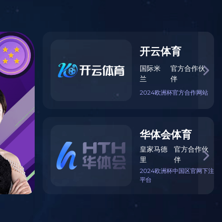
首页
英超
西甲
欧冠
意甲
德甲
竞彩推荐
💰 竞彩推荐
专业分析师今日精选3场稳胆
胜率高达 85%
更多赛程 >