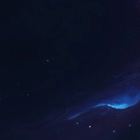
排
球队
赛
名
利物浦
30
1
曼城
30
2
阿森纳
30
3
阿斯顿维拉
30
4
托特纳姆
30
5
🌍 其他赛事推荐
🇪🇸
西甲
皇马 vs 马竞