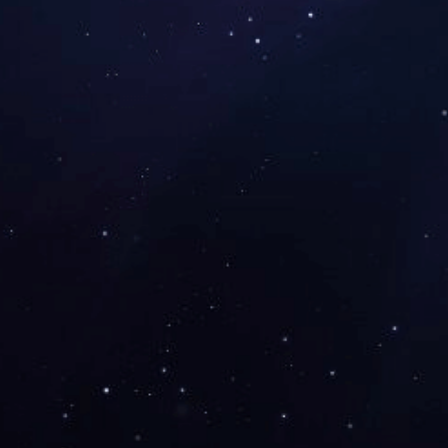
❓ 常见问题
如何获取最新的足球比分？
分析预测的依据是什么？
是否提供篮球赛事预测？
关于本站
快速链接
今日竞彩
足球分析预测致力于为球迷提供最及时、准确
的赛事数据与前瞻分析。我们专注于比分直
欧洲五大
播、赔率变化及战术解读。
NBA实时