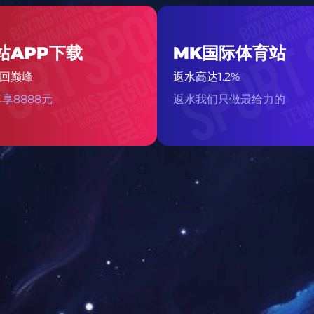
数据洞察：进球效率榜
球队
进球
场均
曼城
45
2.8
勒沃库森
42
2.6
国米
38
2.4
查看完整榜单 >