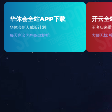
焦点战：尤文图斯 vs AC米兰
⏰ 开赛时间：03:45 | 🏟️ 意甲联赛
【分析】
尤文近期防守稳固，AC米兰客场作战能力存疑。
建议关注小球方向。
🏆 英超积分榜 (Top 5)