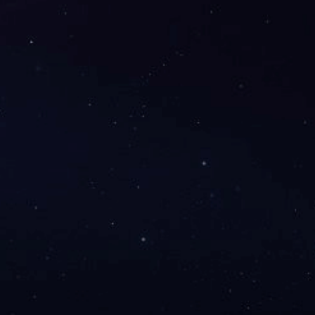
免责声明
本站内容仅供体育爱好者参考，不构成任何投资建
议。请遵守当地法律法规，理性购彩。
© 2023 mdmeqb.com All Rights Reserved.