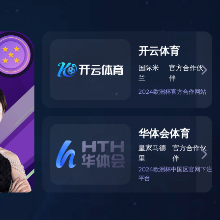
首页
英超
西甲
欧冠
意甲
德甲
竞彩推荐
💰 竞彩推荐
专业分析师今日精选3场稳胆
胜率高达 85%
更多赛程 >