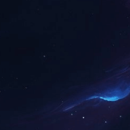
排
球队
赛
名
利物浦
30
1
曼城
30
2
阿森纳
30
3
阿斯顿维拉
30
4
托特纳姆
30
5
🌍 其他赛事推荐
🇪🇸
西甲
皇马 vs 马竞