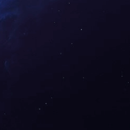
 热门赛事预测
🏀
NBA
湖人 vs 勇士