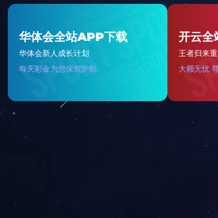
焦点战：尤文图斯 vs AC米兰
⏰ 开赛时间：03:45 | 🏟️ 意甲联赛
【分析】
尤文近期防守稳固，AC米兰客场作战能力存疑。
建议关注小球方向。
🏆 英超积分榜 (Top 5)