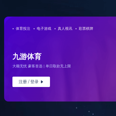
⚽ 足球分析预测
实时比分 / Live Score
曼城
85'
利物浦
皇家马德里
HT
巴塞罗那
拜仁慕尼黑
20:45
多特蒙德
巴黎圣日耳曼
21:00
马赛
📅 今日赛程与前瞻