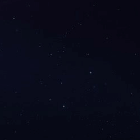
免责声明
本站内容仅供体育爱好者参考，不构成任何投资建
议。请遵守当地法律法规，理性购彩。
© 2023 mdmeqb.com All Rights Reserved.