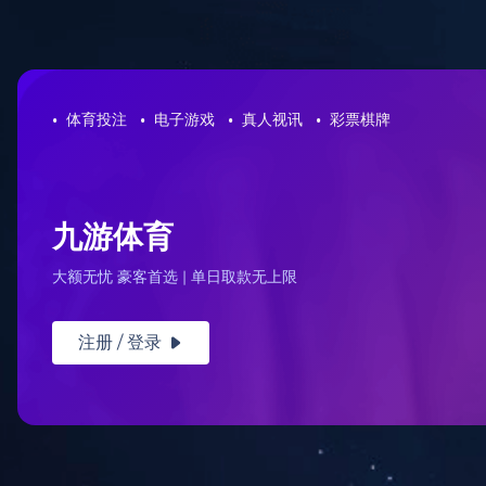
⚽ 足球分析预测
实时比分 / Live Score
曼城
85'
利物浦
皇家马德里
HT
巴塞罗那
拜仁慕尼黑
20:45
多特蒙德
巴黎圣日耳曼
21:00
马赛
📅 今日赛程与前瞻