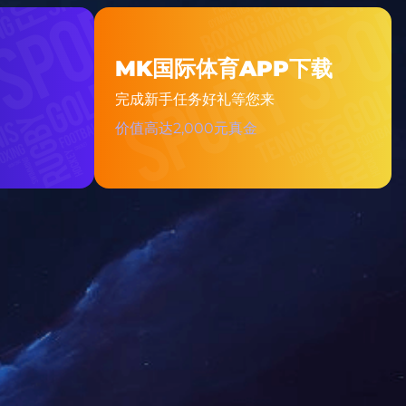
近期赛果回顾
✅ 切尔西 3:1 阿森纳 (正确)
❌ 巴萨 1:2 马竞 (错误)
✅ 皇马 2:0 塞维利亚 (正确)