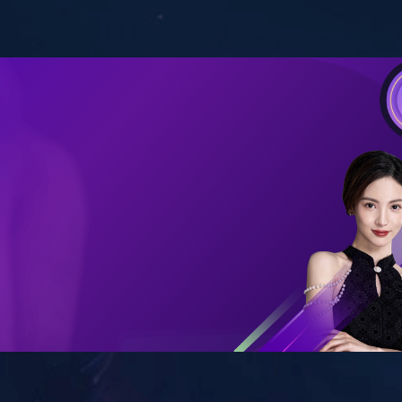
LIVE
2
英超
1
1
西甲
1
-
德甲
-
-
法甲
-